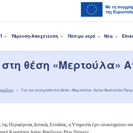
Π
Ύδρευση-Αποχέτευση
Πόσιμο νερό
Νέα
Επικ
υσης Πάτρας
 στη θέση «Μερτούλα» 
κηρύξεις
» Για την γεώτρηση στη θέση «Μερτούλα» Αγίου Βασιλείου Πατ
 της Περιφέρειας Δυτικής Ελλάδας, η Υπηρεσία έχει ολοκληρώσει απ
πική Κοινότητα Αγίου Βασίλειου Ρίου Πατρών.