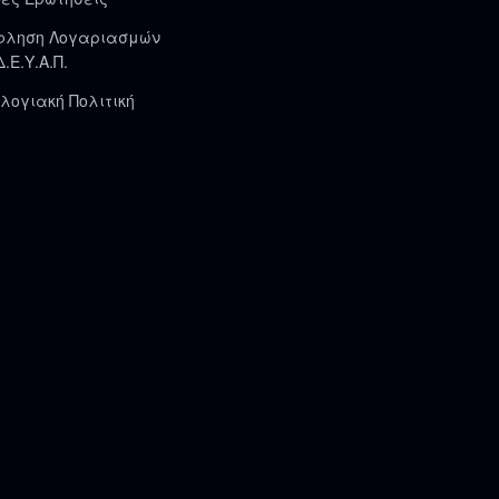
φληση Λογαριασμών
Δ.Ε.Υ.Α.Π.
λογιακή Πολιτική