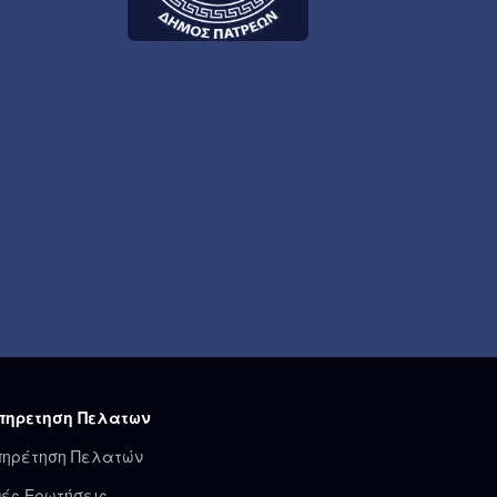
πηρετηση Πελατων
πηρέτηση Πελατών
ές Ερωτήσεις