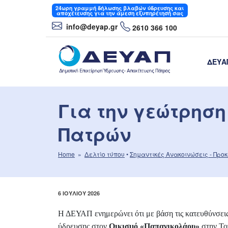
Μετάβαση
24ωρη
γραμμή δήλωσης βλαβών ύδρευσης και
αποχέτευσης για την άμεση εξυπηρέτησή σας
στο
info
@deyap
.gr
2610 366 100
περιεχόμενο
ΔΕΥΑ
ΔΕΥΑΠ
Δημοτική Επιχείρηση Ύδρευσης- Αποχέτε
Για την γεώτρηση
Πατρών
Home
»
Δελτίο τύπου
•
Σημαντικές Aνακοινώσεις - Προ
ΔΗΜΟΣΙΕΎΤΗΚΕ
6 ΙΟΥΛΊΟΥ 2026
ΣΤΙΣ
Η ΔΕΥΑΠ ενημερώνει ότι με βάση τις κατευθύνσεις
ύδρευσης στον
Οικισμό «Παπανικολάου»
στην Το