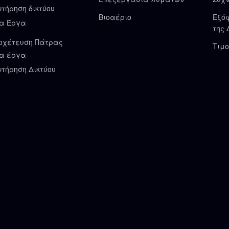
ντήρηση δικτύου
Βιοαέριο
Εξό
α Έργα
της 
οχέτευση Πάτρας
Τιμο
α έργα
ντήρηση Δικτύου