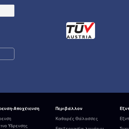
ρευση-Αποχέτευση
Περιβάλλον
Εξυ
ρευση
Καθαρές Θάλασσες
Εξυ
κτυο Ύδρευσης
Επεξεργασία λυμάτων
Συχν