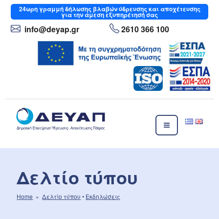
Μετάβαση
24ωρη
γραμμή δήλωσης βλαβών ύδρευσης και αποχέτευσης
για την άμεση εξυπηρέτησή σας
στο
περιεχόμενο
info
@deyap
.gr
2610 366 100
ΔΕΥΑΠ
Δημοτική Επιχείρηση Ύδρευσης- Αποχέτευσης Πάτρας
Δελτίο τύπου
Home
»
Δελτίο τύπου
•
Εκδηλώσεις