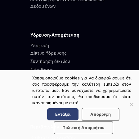
Δεδομένων
Ύδρευση-Αποχέτευση
Ύδρευση
Δίκτυο Ύδρευσης
Συντήρηση δικτύου
Νέα Έργα
Χρησιμοποιούμε cookies για να διασφαλίσουμε ότι
Αποχέτευση Πάτρας
σας προσφέρουμε την καλύτερη εμπειρία στον
Νέα έργα
ιστότοπό μας. Εάν συνεχίσετε να χρησιμοποιείτε
Συντήρηση Δικτύου
αυτόν τον ιστότοπο, θα υποθέσουμε ότι είστε
ικανοποιημένοι με αυτό.
Εντάξει
Απόρριψη
Περιβάλλον
Πολιτική Απορρήτου
Καθαρές Θάλασσες