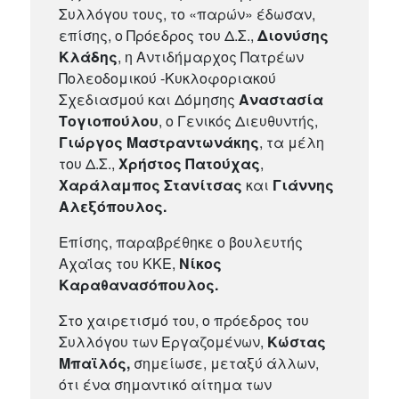
Συλλόγου τους, το «παρών» έδωσαν,
επίσης, ο Πρόεδρος του Δ.Σ.,
Διονύσης
Κλάδης
, η Αντιδήμαρχος Πατρέων
Πολεοδομικού -Κυκλοφοριακού
Σχεδιασμού και Δόμησης
Αναστασία
Τογιοπούλου
, ο Γενικός Διευθυντής,
Γιώργος Μαστραντωνάκης
, τα μέλη
του Δ.Σ.,
Χρήστος Πατούχας
,
Χαράλαμπος Στανίτσας
και
Γιάννης
Αλεξόπουλος.
Επίσης, παραβρέθηκε ο βουλευτής
Αχαΐας του ΚΚΕ,
Νίκος
Καραθανασόπουλος.
Στο χαιρετισμό του, ο πρόεδρος του
Συλλόγου των Εργαζομένων,
Κώστας
Μπαϊλός,
σημείωσε, μεταξύ άλλων,
ότι ένα σημαντικό αίτημα των