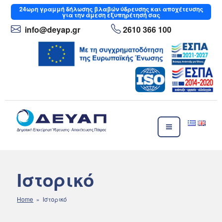
Μετάβαση
24ωρη
γραμμή δήλωσης βλαβών ύδρευσης και αποχέτευσης
για την άμεση εξυπηρέτησή σας
στο
περιεχόμενο
info
@deyap
.gr
2610 366 100
ΔΕΥΑΠ
Δημοτική Επιχείρηση Ύδρευσης- Αποχέτευσης Πάτρας
Ιστορικό
Home
» Ιστορικό