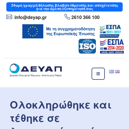
Μετάβαση
24ωρη
γραμμή δήλωσης βλαβών ύδρευσης και αποχέτευσης
για την άμεση εξυπηρέτησή σας
στο
περιεχόμενο
info
@deyap
.gr
2610 366 100
ΔΕΥΑΠ
Δημοτική Επιχείρηση Ύδρευσης- Αποχέτευσης Πάτρας
Ολοκληρώθηκε και
τέθηκε σε