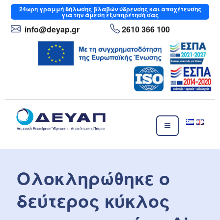
Μετάβαση
24ωρη
γραμμή δήλωσης βλαβών ύδρευσης και αποχέτευσης
για την άμεση εξυπηρέτησή σας
στο
περιεχόμενο
info
@deyap
.gr
2610 366 100
ΔΕΥΑΠ
Δημοτική Επιχείρηση Ύδρευσης- Αποχέτευσης Πάτρας
Ολοκληρώθηκε ο
δεύτερος κύκλος