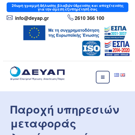
Μετάβαση
24ωρη
γραμμή δήλωσης βλαβών ύδρευσης και αποχέτευσης
για την άμεση εξυπηρέτησή σας
στο
περιεχόμενο
info
@deyap
.gr
2610 366 100
ΔΕΥΑΠ
Δημοτική Επιχείρηση Ύδρευσης- Αποχέτευσης Πάτρας
Παροχή υπηρεσιών
μεταφοράς