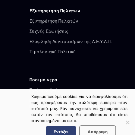
Εξυπηρετηση Πελατων
Εξυπηρέτηση Πελατών
Συχνές Ερωτήσεις
Εξόφληση Λογαριασμών της Δ.Ε.Υ.Α.Π.
Τιμολογιακή Πολιτική
Ποσιμο νερο
Ποιότητα ζωής
Χρησιμοποιούμε cookies για να διασφαλίσουμε ότι
Ποιοτικός Έλεγχος – Ολοκληρωμένο
σας προσφέρουμε την καλύτερη εμπειρία στον
Πληροφοριακό Σύστημα της Ε.Δ.Ε.Υ.Α.
ιστότοπό μας. Εάν συνεχίσετε να χρησιμοποιείτε
αυτόν τον ιστότοπο, θα υποθέσουμε ότι είστε
Επεξεργασία Νερού
ικανοποιημένοι με αυτό.
Εντάξει
Απόρριψη