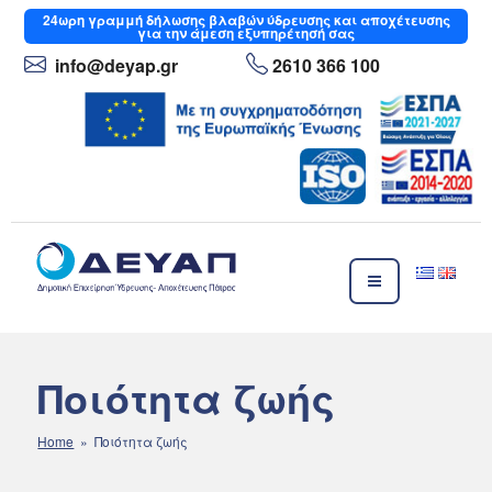
Μετάβαση
24ωρη
γραμμή δήλωσης βλαβών ύδρευσης και αποχέτευσης
για την άμεση εξυπηρέτησή σας
στο
περιεχόμενο
info
@deyap
.gr
2610 366 100
ΔΕΥΑΠ
Δημοτική Επιχείρηση Ύδρευσης- Αποχέτευσης Πάτρας
Ποιότητα ζωής
Home
» Ποιότητα ζωής