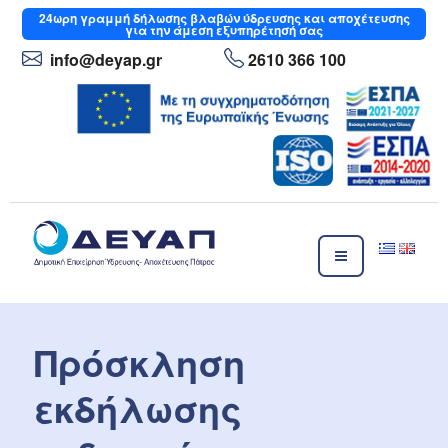
Μετάβαση
24ωρη
γραμμή δήλωσης βλαβών ύδρευσης και αποχέτευσης
για την άμεση εξυπηρέτησή σας
στο
περιεχόμενο
info
@deyap
.gr
2610 366 100
ΔΕΥΑΠ
Δημοτική Επιχείρηση Ύδρευσης- Αποχέτευσης Πάτρας
Πρόσκληση
εκδήλωσης