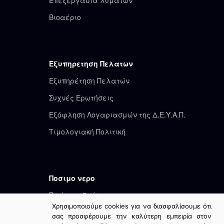
Βιοαέριο
Εξυπηρετηση Πελατων
Εξυπηρέτηση Πελατών
Συχνές Ερωτήσεις
Εξόφληση Λογαριασμών της Δ.Ε.Υ.Α.Π.
Τιμολογιακή Πολιτική
Ποσιμο νερο
Ποιότητα ζωής
Χρησιμοποιούμε cookies για να διασφαλίσουμε ότι
Ποιοτικός Έλεγχος – Ολοκληρωμένο
σας προσφέρουμε την καλύτερη εμπειρία στον
Πληροφοριακό Σύστημα της Ε.Δ.Ε.Υ.Α.