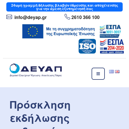
Μετάβαση
24ωρη
γραμμή δήλωσης βλαβών ύδρευσης και αποχέτευσης
για την άμεση εξυπηρέτησή σας
στο
περιεχόμενο
info
@deyap
.gr
2610 366 100
ΔΕΥΑΠ
Δημοτική Επιχείρηση Ύδρευσης- Αποχέτευσης Πάτρας
Πρόσκληση
εκδήλωσης