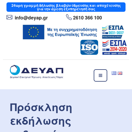
Μετάβαση
24ωρη
γραμμή δήλωσης βλαβών ύδρευσης και αποχέτευσης
για την άμεση εξυπηρέτησή σας
στο
περιεχόμενο
info
@deyap
.gr
2610 366 100
ΔΕΥΑΠ
Δημοτική Επιχείρηση Ύδρευσης- Αποχέτευσης Πάτρας
Πρόσκληση
εκδήλωσης