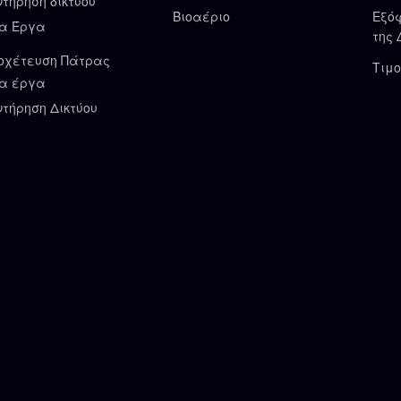
ντήρηση δικτύου
Βιοαέριο
Εξό
α Έργα
της 
οχέτευση Πάτρας
Τιμο
α έργα
ντήρηση Δικτύου