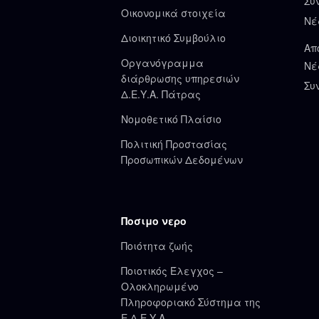
Συ
Οικονομικά στοιχεία
Νέ
Διοικητικό Συμβούλιο
Απ
Οργανόγραμμα
Νέ
διάρθρωσης υπηρεσιών
Συ
Δ.Ε.Υ.Α. Πάτρας
Νομοθετικό Πλαίσιο
Πολιτική Προστασίας
Προσωπικών Δεδομένων
Ποσιμο νερο
Ποιότητα ζωής
Ποιοτικός Έλεγχος –
Ολοκληρωμένο
Πληροφοριακό Σύστημα της
Ε.Δ.Ε.Υ.Α.