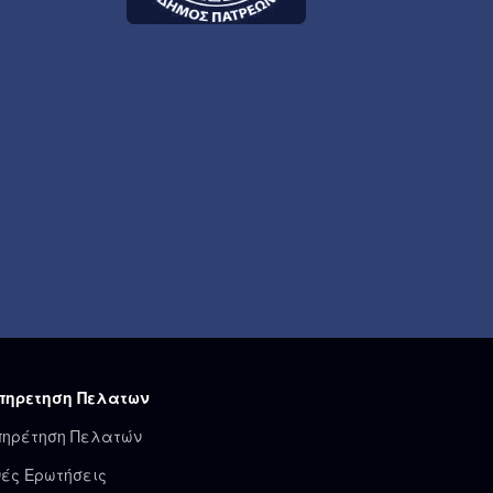
πηρετηση Πελατων
πηρέτηση Πελατών
ές Ερωτήσεις