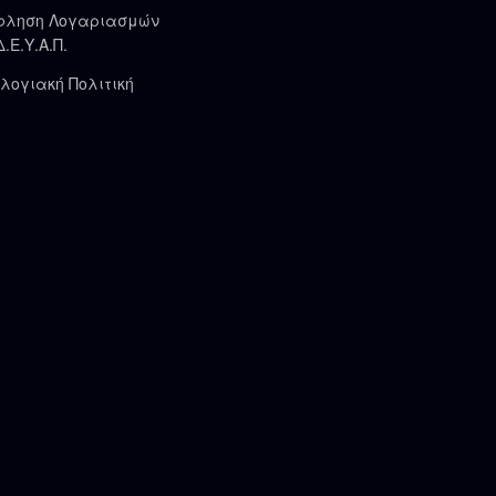
φληση Λογαριασμών
Δ.Ε.Υ.Α.Π.
λογιακή Πολιτική