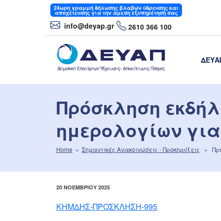
Μετάβαση
24ωρη
γραμμή δήλωσης βλαβών ύδρευσης και
αποχέτευσης για την άμεση εξυπηρέτησή σας
στο
info
@deyap
.gr
2610 366 100
περιεχόμενο
ΔΕΥΑ
ΔΕΥΑΠ
Δημοτική Επιχείρηση Ύδρευσης- Αποχέτε
Πρόσκληση εκδήλ
ημερολογίων για 
Home
»
Σημαντικές Aνακοινώσεις - Προκηρύξεις
» Πρόσ
ΔΗΜΟΣΙΕΎΤΗΚΕ
20 ΝΟΕΜΒΡΊΟΥ 2025
ΣΤΙΣ
ΚΗΜΔΗΣ-ΠΡΟΣΚΛΗΣΗ-995