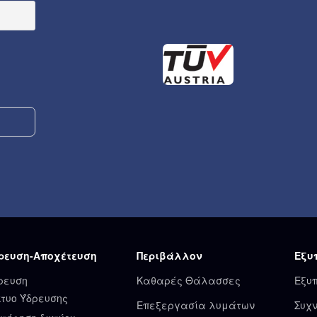
ρευση-Αποχέτευση
Περιβάλλον
Εξυ
ρευση
Καθαρές Θάλασσες
Εξυ
κτυο Ύδρευσης
Επεξεργασία λυμάτων
Συχν