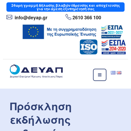
Μετάβαση
24ωρη
γραμμή δήλωσης βλαβών ύδρευσης και αποχέτευσης
για την άμεση εξυπηρέτησή σας
στο
περιεχόμενο
info
@deyap
.gr
2610 366 100
ΔΕΥΑΠ
Δημοτική Επιχείρηση Ύδρευσης- Αποχέτευσης Πάτρας
Πρόσκληση
εκδήλωσης