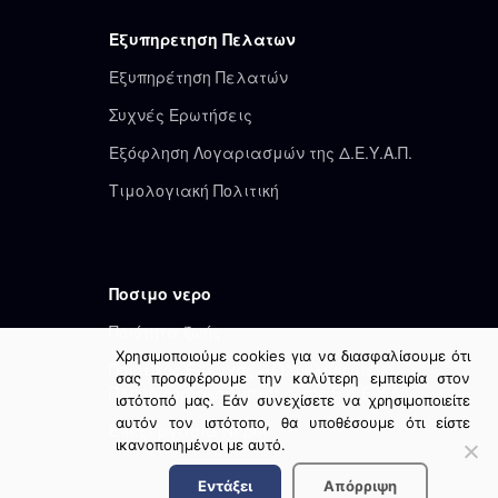
Εξυπηρετηση Πελατων
Εξυπηρέτηση Πελατών
Συχνές Ερωτήσεις
Εξόφληση Λογαριασμών της Δ.Ε.Υ.Α.Π.
Τιμολογιακή Πολιτική
Ποσιμο νερο
Ποιότητα ζωής
Χρησιμοποιούμε cookies για να διασφαλίσουμε ότι
Ποιοτικός Έλεγχος – Ολοκληρωμένο
σας προσφέρουμε την καλύτερη εμπειρία στον
Πληροφοριακό Σύστημα της Ε.Δ.Ε.Υ.Α.
ιστότοπό μας. Εάν συνεχίσετε να χρησιμοποιείτε
αυτόν τον ιστότοπο, θα υποθέσουμε ότι είστε
Επεξεργασία Νερού
ικανοποιημένοι με αυτό.
Εντάξει
Απόρριψη