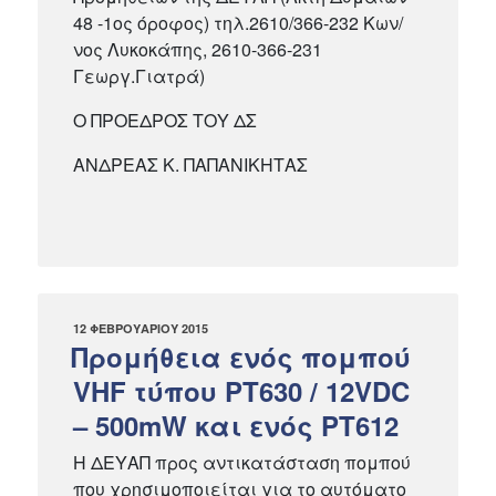
48 -1ος όροφος) τηλ.2610/366-232 Κων/
νος Λυκοκάπης, 2610-366-231
Γεωργ.Γιατρά)
Ο ΠΡΟΕΔΡΟΣ ΤΟΥ ΔΣ
ΑΝΔΡΕΑΣ Κ. ΠΑΠΑΝΙΚΗΤΑΣ
ΔΗΜΟΣΙΕΎΤΗΚΕ
12 ΦΕΒΡΟΥΑΡΊΟΥ 2015
ΣΤΙΣ
Προμήθεια ενός πομπού
VHF τύπου PT630 / 12VDC
– 500mW και ενός PT612
Η ΔΕΥΑΠ προς αντικατάσταση πομπού
που χρησιμοποιείται για το αυτόματο