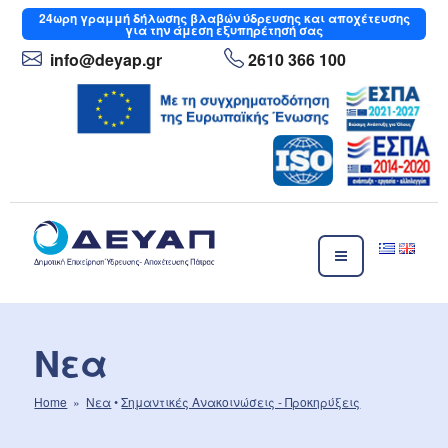
Μετάβαση
24ωρη
γραμμή δήλωσης βλαβών ύδρευσης και αποχέτευσης
για την άμεση εξυπηρέτησή σας
στο
περιεχόμενο
info
@deyap
.gr
2610 366 100
ΔΕΥΑΠ
Δημοτική Επιχείρηση Ύδρευσης- Αποχέτευσης Πάτρας
Νεα
Home
»
Νεα
•
Σημαντικές Aνακοινώσεις - Προκηρύξεις