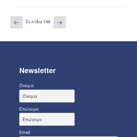
Σελιδοποίηση
Προηγούμενη
Επόμενη
Σελίδα
148
σελίδα
σελίδα
άρθρων
Newsletter
Όνομα
Επώνυμο
Email