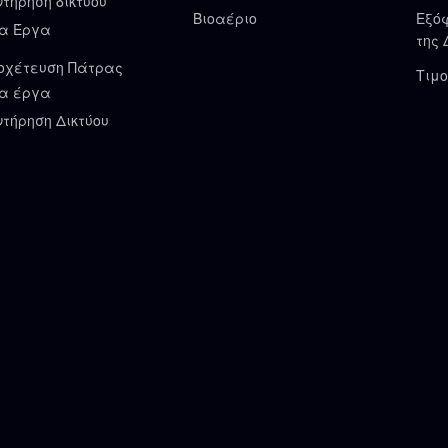
ντήρηση δικτύου
Βιοαέριο
Εξό
α Έργα
της 
οχέτευση Πάτρας
Τιμο
α έργα
ντήρηση Δικτύου