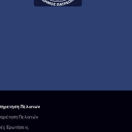
πηρετηση Πελατων
πηρέτηση Πελατών
ές Ερωτήσεις