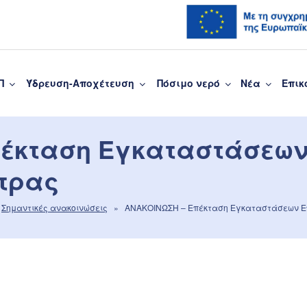
Π
Ύδρευση-Αποχέτευση
Πόσιμο νερό
Νέα
Επικ
υσης Πάτρας
πέκταση Εγκαταστάσεω
τρας
•
Σημαντικές ανακοινώσεις
» ΑΝΑΚΟΙΝΩΣΗ – Επέκταση Εγκαταστάσεων Ε