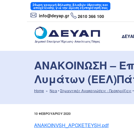
Μετάβαση
24ωρη
γραμμή δήλωσης βλαβών ύδρευσης και
αποχέτευσης για την άμεση εξυπηρέτησή σας
στο
info
@deyap
.gr
2610 366 100
περιεχόμενο
ΔΕΥΑ
ΔΕΥΑΠ
Δημοτική Επιχείρηση Ύδρευσης- Αποχέτε
ΑΝΑΚΟΙΝΩΣΗ – Ε
Λυμάτων (ΕΕΛ)Πά
Home
»
Νεα
•
Σημαντικές Aνακοινώσεις - Προκηρύξεις
ΔΗΜΟΣΙΕΎΤΗΚΕ
10 ΦΕΒΡΟΥΑΡΊΟΥ 2020
ΣΤΙΣ
ANAKOINVSH_APOXETEYSH.pdf