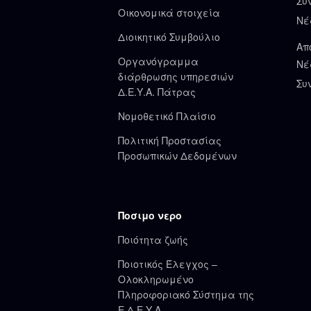
Συ
Οικονομικά στοιχεία
Νέ
Διοικητικό Συμβούλιο
Απ
Οργανόγραμμα
Νέ
διάρθρωσης υπηρεσιών
Συ
Δ.Ε.Υ.Α. Πάτρας
Νομοθετικό Πλαίσιο
Πολιτική Προστασίας
Προσωπικών Δεδομένων
Ποσιμο νερο
Ποιότητα ζωής
Ποιοτικός Έλεγχος –
Ολοκληρωμένο
Πληροφοριακό Σύστημα της
Ε.Δ.Ε.Υ.Α.