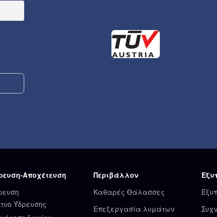
ρευση-Αποχέτευση
Περιβάλλον
Εξυ
ρευση
Καθαρές Θάλασσες
Εξυ
κτυο Ύδρευσης
Επεξεργασία λυμάτων
Συχν