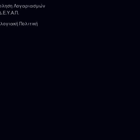
φληση Λογαριασμών
Δ.Ε.Υ.Α.Π.
λογιακή Πολιτική