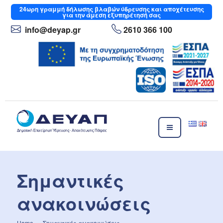
Μετάβαση
24ωρη
γραμμή δήλωσης βλαβών ύδρευσης και αποχέτευσης
για την άμεση εξυπηρέτησή σας
στο
περιεχόμενο
info
@deyap
.gr
2610 366 100
ΔΕΥΑΠ
Δημοτική Επιχείρηση Ύδρευσης- Αποχέτευσης Πάτρας
Σημαντικές
ανακοινώσεις
Home
»
Σημαντικές ανακοινώσεις