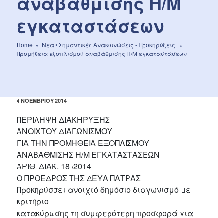
αναβάθμισης Η/Μ
εγκαταστάσεων
Home
»
Νεα
•
Σημαντικές Aνακοινώσεις - Προκηρύξεις
»
Προμήθεια εξοπλισμού αναβάθμισης Η/Μ εγκαταστάσεων
ΔΗΜΟΣΙΕΎΤΗΚΕ
4 ΝΟΕΜΒΡΊΟΥ 2014
ΣΤΙΣ
ΠΕΡΙΛΗΨΗ ΔΙΑΚΗΡΥΞΗΣ
ΑΝΟΙΧΤΟΥ ΔΙΑΓΩΝΙΣΜΟΥ
ΓΙΑ ΤΗΝ ΠΡΟΜΗΘΕΙΑ ΕΞΟΠΛΙΣΜΟΥ
ΑΝΑΒΑΘΜΙΣΗΣ Η/Μ ΕΓΚΑΤΑΣΤΑΣΕΩΝ
ΑΡΙΘ. ΔΙΑΚ. 18 /2014
Ο ΠΡΟΕΔΡΟΣ ΤΗΣ ΔΕΥΑ ΠΑΤΡΑΣ
Προκηρύσσει ανοιχτό δημόσιο διαγωνισμό με
κριτήριο
κατακύρωσης τη συμφερότερη προσφορά για