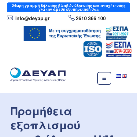
Μετάβαση
24ωρη
γραμμή δήλωσης βλαβών ύδρευσης και αποχέτευσης
για την άμεση εξυπηρέτησή σας
στο
περιεχόμενο
info
@deyap
.gr
2610 366 100
ΔΕΥΑΠ
Δημοτική Επιχείρηση Ύδρευσης- Αποχέτευσης Πάτρας
Προμήθεια
εξοπλισμού