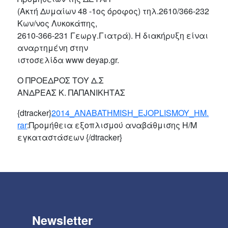
(Ακτή Δυμαίων 48 -1ος όροφος) τηλ.2610/366-232
Κων/νος Λυκοκάπης,
2610-366-231 Γεωργ.Γιατρά). Η διακήρυξη είναι
αναρτημένη στην
ιστοσελίδα www deyap.gr.
O ΠΡΟΕΔΡΟΣ ΤΟΥ Δ.Σ
ΑΝΔΡΕΑΣ Κ. ΠΑΠΑΝΙΚΗΤΑΣ
{dtracker}
2014_ANABATHMISH_EJOPLISMOY_HM.
rar
:Προμήθεια εξοπλισμού αναβάθμισης Η/Μ
εγκαταστάσεων {/dtracker}
Newsletter