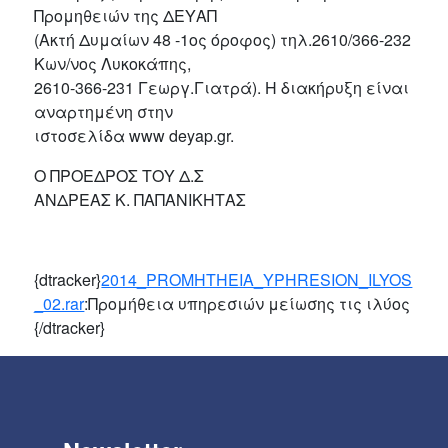
Προμηθειών της ΔΕΥΑΠ
(Ακτή Δυμαίων 48 -1ος όροφος) τηλ.2610/366-232
Κων/νος Λυκοκάπης,
2610-366-231 Γεωργ.Γιατρά). Η διακήρυξη είναι
αναρτημένη στην
ιστοσελίδα www deyap.gr.
O ΠΡΟΕΔΡΟΣ ΤΟΥ Δ.Σ
ΑΝΔΡΕΑΣ Κ. ΠΑΠΑΝΙΚΗΤΑΣ
{dtracker}
2014_PROMHTHEIA_YPHRESION_ILYOS
_02.rar
:Προμήθεια υπηρεσιών μείωσης τις ιλύος
{/dtracker}