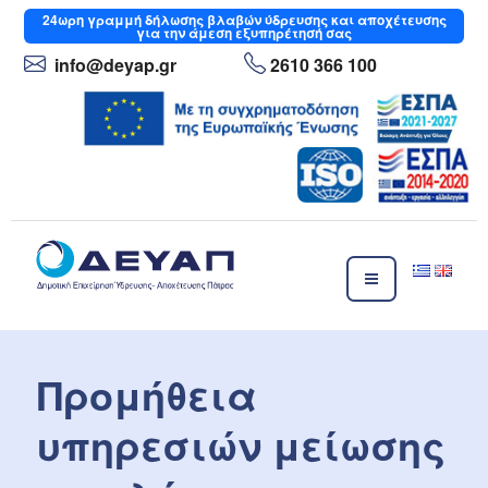
Μετάβαση
24ωρη
γραμμή δήλωσης βλαβών ύδρευσης και αποχέτευσης
για την άμεση εξυπηρέτησή σας
στο
περιεχόμενο
info
@deyap
.gr
2610 366 100
ΔΕΥΑΠ
Δημοτική Επιχείρηση Ύδρευσης- Αποχέτευσης Πάτρας
Προμήθεια
υπηρεσιών μείωσης