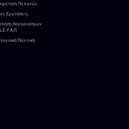
πηρέτηση Πελατών
ές Ερωτήσεις
φληση Λογαριασμών
Δ.Ε.Υ.Α.Π.
λογιακή Πολιτική