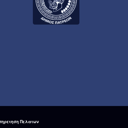
πηρετηση Πελατων