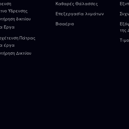
ρευση
Καθαρές Θάλασσες
Εξυ
κτυο Ύδρευσης
Επεξεργασία λυμάτων
Συχν
ντήρηση δικτύου
Βιοαέριο
Εξό
α Έργα
της 
οχέτευση Πάτρας
Τιμο
α έργα
ντήρηση Δικτύου