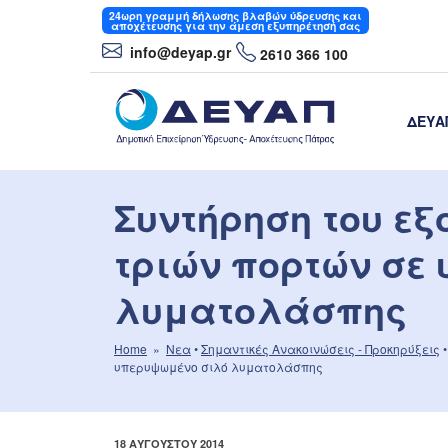
Μετάβαση
24ωρη
γραμμή δήλωσης βλαβών ύδρευσης και
αποχέτευσης για την άμεση εξυπηρέτησή σας
στο
info
@deyap
.gr
2610 366 100
περιεχόμενο
ΔΕΥΑ
ΔΕΥΑΠ
Δημοτική Επιχείρηση Ύδρευσης- Αποχέτε
Συντήρηση του εξ
τριών πορτών σε
λυματολάσπης
Home
»
Νεα
•
Σημαντικές Aνακοινώσεις - Προκηρύξεις
υπερυψωμένο σιλό λυματολάσπης
ΔΗΜΟΣΙΕΎΤΗΚΕ
18 ΑΥΓΟΎΣΤΟΥ 2014