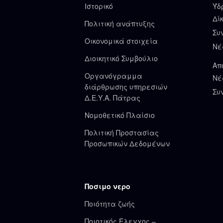
Ιστορικό
Ύδ
Δί
Πολιτική ανάπτυξης
Συ
Οικονομικά στοιχεία
Νέ
Διοικητικό Συμβούλιο
Απ
Οργανόγραμμα
Νέ
διάρθρωσης υπηρεσιών
Συ
Δ.Ε.Υ.Α. Πάτρας
Νομοθετικό Πλαίσιο
Πολιτική Προστασίας
Προσωπικών Δεδομένων
Ποσιμο νερο
Ποιότητα ζωής
Ποιοτικός Έλεγχος –