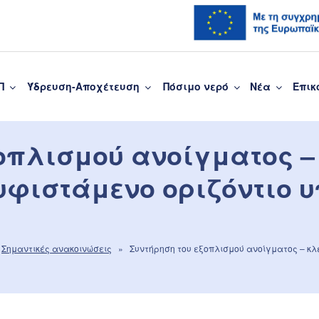
Π
Ύδρευση-Αποχέτευση
Πόσιμο νερό
Νέα
Επικ
υσης Πάτρας
οπλισμού ανοίγματος –
 υφιστάμενο οριζόντιο 
•
Σημαντικές ανακοινώσεις
» Συντήρηση του εξοπλισμού ανοίγματος – κλε