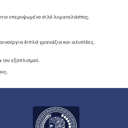
όντιο υπερυψωμένο σιλό λυματολάσπης.
καινούργια διπλά γρανάζια και αλυσίδες.
 του εξοπλισμού.
υς.